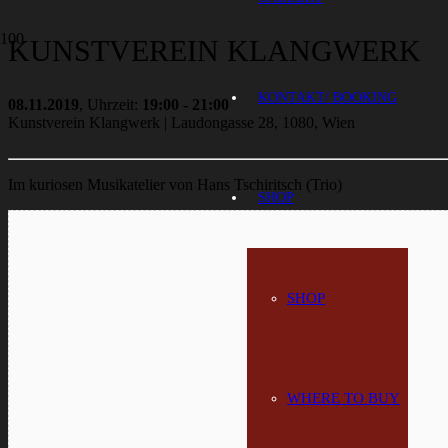
KUNSTVEREIN KLANGWERK
KONTAKT/ BOOKING
08.11.2019
, Uhrzeit:
19:00 - 21:00
Kunstverein Klangwerk | Laudongasse 28, 1080, Wien
Im kuriosen Musikatelier von Hans Tschiritsch (Trio)
SHOP
SHOP
WHERE TO BUY